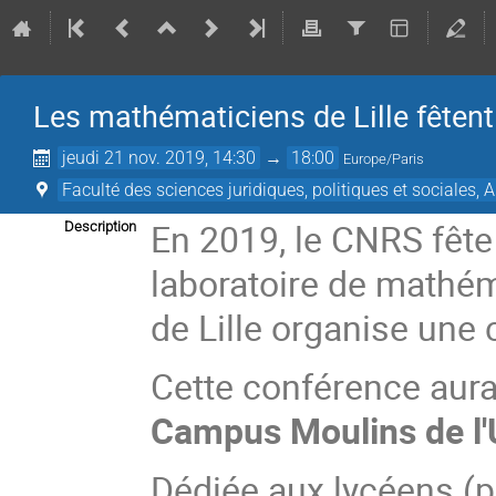
Les mathématiciens de Lille fêten
jeudi 21 nov. 2019, 14:30
→
18:00
Europe/Paris
Faculté des sciences juridiques, politiques et sociales,
En 2019, le CNRS fête 
Description
laboratoire de mathém
de Lille organise une
Cette conférence aura
Campus Moulins de l'U
Dédiée aux lycéens (p