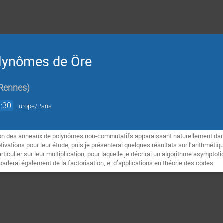
olynômes de Öre
Rennes
)
:30
Europe/Paris
n des anneaux de polynômes non-commutatifs apparaissant naturellement dans l
ivations pour leur étude, puis je présenterai quelques résultats sur l’arithméti
ticulier sur leur multiplication, pour laquelle je décrirai un algorithme asympto
 parlerai également de la factorisation, et d’applications en théorie des codes.