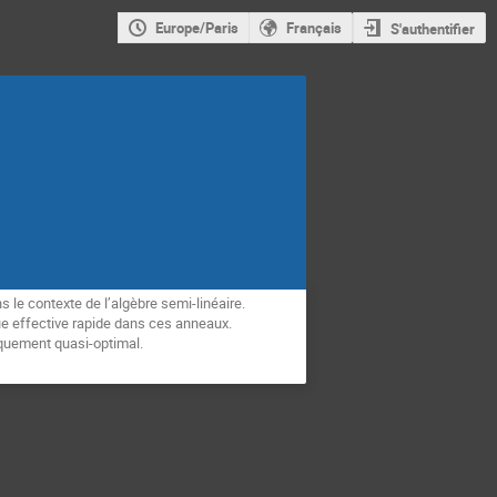
Europe/Paris
Français
S'authentifier
e contexte de l’algèbre semi-linéaire.
que effective rapide dans ces anneaux.
tiquement quasi-optimal.