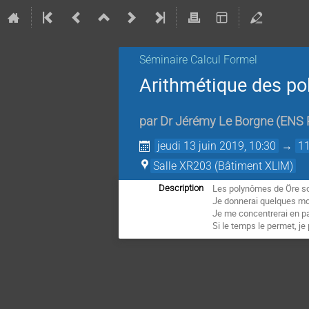
Séminaire Calcul Formel
Arithmétique des p
par
Dr
Jérémy Le Borgne
(
ENS 
jeudi 13 juin 2019, 10:30
→
11
Salle XR203 (Bâtiment XLIM)
Les polynômes de Öre so
Description
Je donnerai quelques mot
Je me concentrerai en par
Si le temps le permet, je