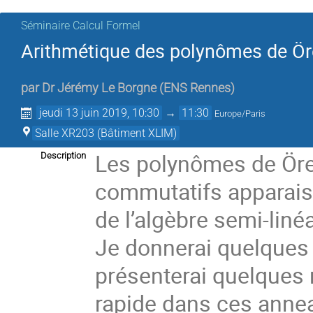
Séminaire Calcul Formel
Arithmétique des polynômes de Ör
par
Dr
Jérémy Le Borgne
(
ENS Rennes
)
jeudi 13 juin 2019, 10:30
→
11:30
Europe/Paris
Salle XR203 (Bâtiment XLIM)
Les polynômes de Ör
Description
commutatifs apparais
de l’algèbre semi-linéa
Je donnerai quelques 
présenterai quelques r
rapide dans ces anne