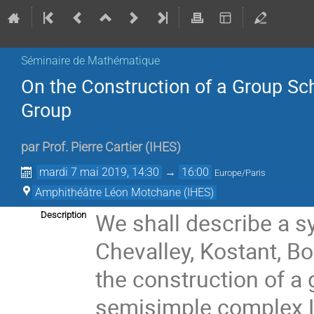
Séminaire de Mathématique
On the Construction of a Group S
Group
par
Prof.
Pierre Cartier
(
IHES
)
mardi 7 mai 2019, 14:30
→
16:00
Europe/Paris
Amphithéâtre Léon Motchane (IHES)
We shall describe a s
Description
Chevalley, Kostant, B
the construction of a
semisimple complex Li