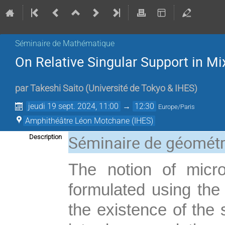
Séminaire de Mathématique
On Relative Singular Support in Mi
par
Takeshi Saito
(
Université de Tokyo & IHES
)
jeudi 19 sept. 2024, 11:00
→
12:30
Europe/Paris
Amphithéâtre Léon Motchane (IHES)
Séminaire de géométr
Description
The notion of micro
formulated using the
the existence of the 