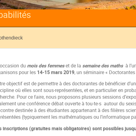
abilités
rothendieck
l’occasion du
mois des femmes
et de la
semaine des maths
à l’un
ganisons pour les
14-15 mars 2019
, un séminaire « Doctorantes 
re objectif est de permettre à des doctorantes de bénéficier d’une
cipline où elles sont sous-représentées, et en particulier en prob
cherche. Pour ce faire, nous proposons plusieurs sessions d’ex
alement une conférence débat ouverte à tou-te-s autour du sexism
ncontre destinée à des étudiantes appartenant à des filières sci
présentées (typiquement les mathématiques ou l’informatique p
s inscriptions (gratuites mais obligatoires) sont possibles jusq