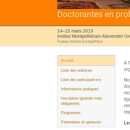
Doctorantes en prob
14–15 mars 2019
Institut Montpelliérain Alexender G
Fuseau horaire Europe/Paris
Menu
Accueil
A 
de
or
Liste des oratrices
l'événement
Not
Liste des participant-e-s
dis
Informations pratiques
re
Inscription (gratuite mais
ég
obligatoire)
re
re
Programme
Le
Partenaires et sponsors