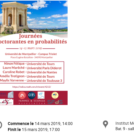
formation
Institut 
Site
Commence le
14 mars 2019, 14:00
Date/Heure
e
Bat. 9 - sal
Finit le
15 mars 2019, 17:00