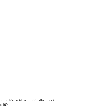
Montpelliérain Alexender Grothendieck
le 109