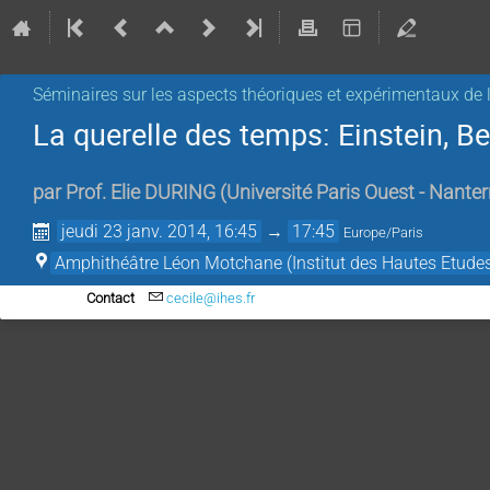
Séminaires sur les aspects théoriques et expérimentaux de l
La querelle des temps: Einstein, B
par
Prof.
Elie DURING
(
Université Paris Ouest - Nanter
jeudi 23 janv. 2014, 16:45
→
17:45
Europe/Paris
Amphithéâtre Léon Motchane (Institut des Hautes Etudes
Contact
cecile@ihes.fr