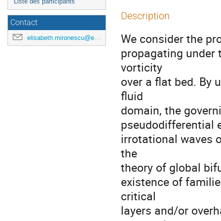
Liste des participants
Description
Contact
We consider the pro
elisabeth.mironescu@ec-lyon.fr
propagating under th
vorticity

over a flat bed. By
fluid

domain, the governi
pseudodifferential 
irrotational waves o
the

theory of global bifu
existence of famili
critical

layers and/or overh