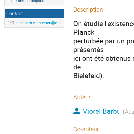
Liste des participants
Description
Contact
On étudie l'existenc
elisabeth.mironescu@ec-lyon.fr
Planck

perturbée par un pr
présentés

ici ont été obtenus
de

Bielefeld).
Auteur
Viorel Barbu
(
Aca
Co-auteur