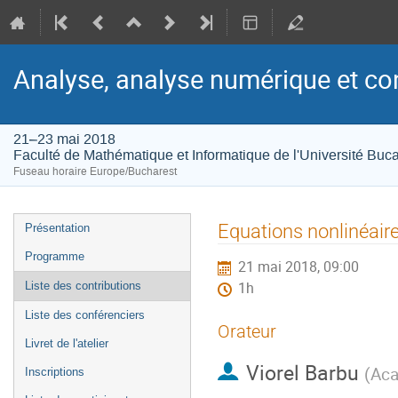
Analyse, analyse numérique et con
21–23 mai 2018
Faculté de Mathématique et Informatique de l'Université Buca
Fuseau horaire Europe/Bucharest
Menu
Equations nonlinéair
Présentation
de
Programme
21 mai 2018, 09:00
l'événement
Liste des contributions
1h
Liste des conférenciers
Orateur
Livret de l'atelier
Viorel Barbu
(
Aca
Inscriptions