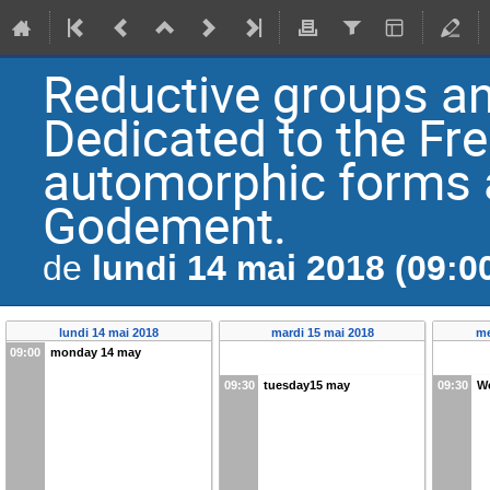
Reductive groups a
Dedicated to the Fr
automorphic forms 
Godement.
lundi 14 mai 2018 (09:0
de
lundi 14 mai 2018
mardi 15 mai 2018
me
09:00
monday 14 may
09:30
tuesday15 may
09:30
W