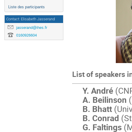
Liste des participants
Contact: Elisabeth Jasserand
jasserand@ihes.fr
0160926604
List of speakers i
Y. André
(CNR
A. Beilinson
(
B. Bhatt
(Univ
B. Conrad
(St
G. Faltings
(M