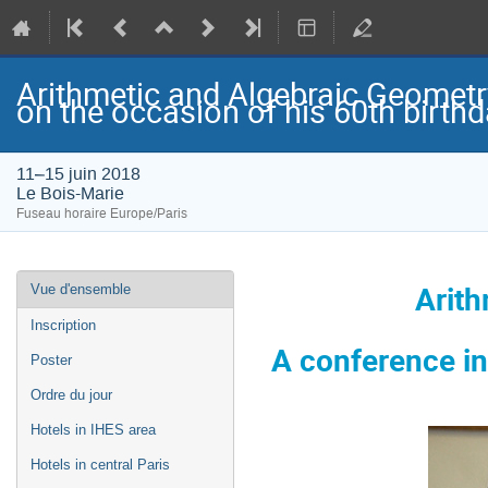
Arithmetic and Algebraic Geometr
on the occasion of his 60th birth
11–15 juin 2018
Le Bois-Marie
Fuseau horaire Europe/Paris
Menu
Arith
Vue d'ensemble
de
l'événement
Inscription
A conference in
Poster
Ordre du jour
Hotels in IHES area
Hotels in central Paris