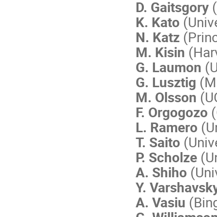
D. Gaitsgory
(
K. Kato
(Unive
N. Katz
(Princ
M. Kisin
(Harv
G. Laumon
(U
G. Lusztig
(MI
M. Olsson
(UC
F. Orgogozo
(
L. Ramero
(Un
T. Saito
(Unive
P. Scholze
(U
A. Shiho
(Univ
Y. Varshavsk
A. Vasiu
(Bing