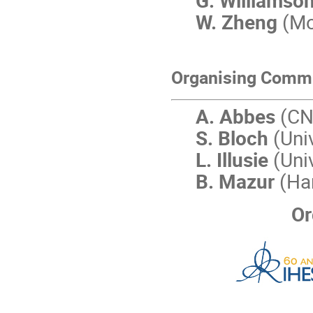
G. Williamso
W. Zheng
(Mo
Organising Commi
A. Abbes
(CN
S. Bloch
(Univ
L. Illusie
(Univ
B. Mazur
(Ha
Or