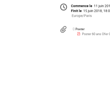
Information
Commence le
11 juin 20
Date/Heure
de
la
Finit le
15 juin 2018, 18:
conférence
Toutes
Europe/Paris
les
horaires
Documents
Poster
sont
Poster 60 ans Ofer 
en
Europe/Paris