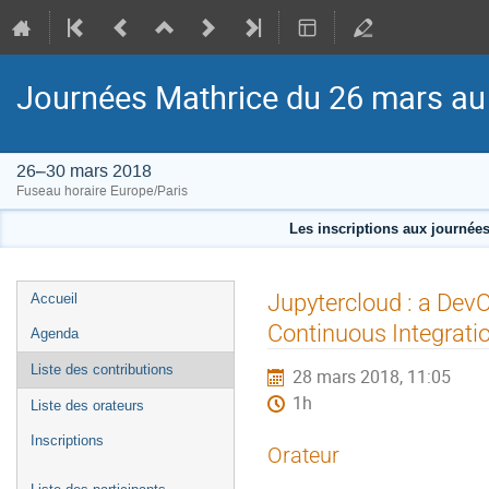
Journées Mathrice du 26 mars au
26–30 mars 2018
Fuseau horaire Europe/Paris
Les inscriptions aux journée
Menu
Jupytercloud : a DevO
Accueil
de
Continuous Integrati
Agenda
l'événement
Liste des contributions
28 mars 2018, 11:05
1h
Liste des orateurs
Inscriptions
Orateur