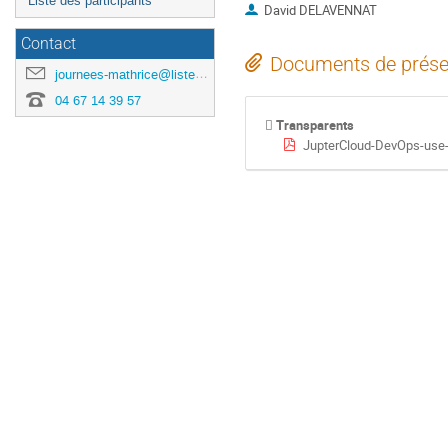
Liste des participants
David DELAVENNAT
Contact
Documents de prése
journees-mathrice@listes.mathrice.fr
04 67 14 39 57
Transparents
JupterCloud-DevOps-use-