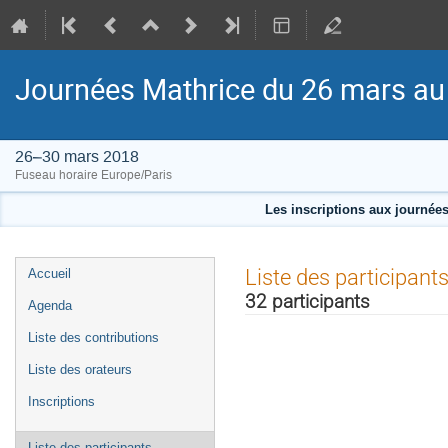
Journées Mathrice du 26 mars au
26–30 mars 2018
Fuseau horaire Europe/Paris
Les inscriptions aux journée
Menu
Liste des participant
Accueil
de
32 participants
Agenda
l'événement
Liste des contributions
Liste des orateurs
Inscriptions
Liste des participants