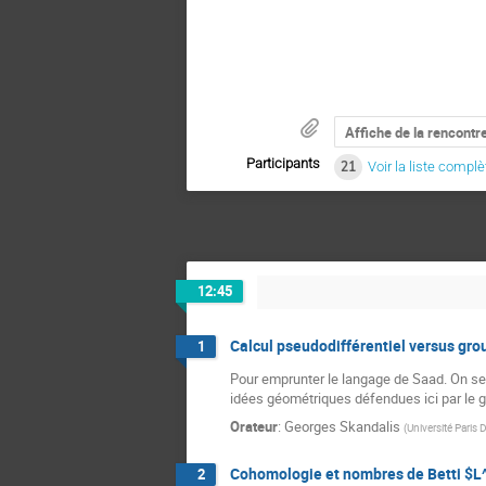
Affiche de la rencontr
Participants
21
Voir la liste complè
12:45
Calcul pseudodifférentiel versus gr
1
Pour emprunter le langage de Saad. On se p
idées géométriques défendues ici par le g
Orateur
:
Georges Skandalis
(
Université Paris 
Cohomologie et nombres de Betti $L^2
2