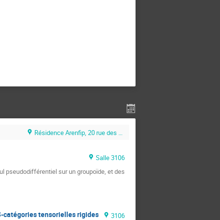
Résidence Arenfip, 20 rue des Gourlettes, Clermont-Ferrand
Salle 3106
l pseudodifférentiel sur un groupoïde, et des 
-catégories tensorielles rigides
3106