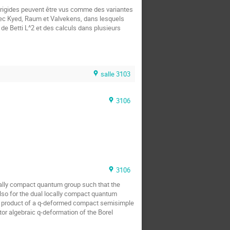
s rigides peuvent être vus comme des variantes 
ec Kyed, Raum et Valvekens, dans lesquels 
e Betti L^2 et des calculs dans plusieurs 
salle 3103
3106
3106
ocally compact quantum group such that the 
also for the dual locally compact quantum 
ian product of a q-deformed compact semisimple 
tor algebraic q-deformation of the Borel 