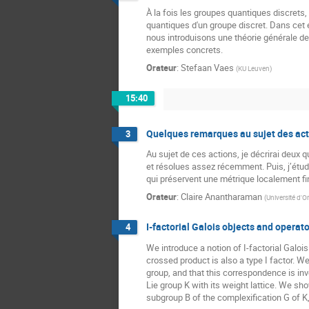
À la fois les groupes quantiques discrets,
quantiques d'un groupe discret. Dans cet
nous introduisons une théorie générale de
exemples concrets.
Orateur
:
Stefaan Vaes
(
KU Leuven
)
15:40
Quelques remarques au sujet des act
3
Au sujet de ces actions, je décrirai deux 
et résolues assez récemment. Puis, j’étu
qui préservent une métrique localement fi
Orateur
:
Claire Anantharaman
(
Université d'O
I-factorial Galois objects and operat
4
We introduce a notion of I-factorial Galois
crossed product is also a type I factor. We
group, and that this correspondence is in
Lie group K with its weight lattice. We sho
subgroup B of the complexification G of K