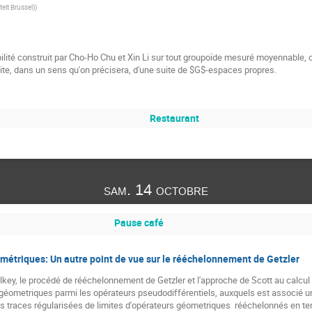
teit Brussel)
)
lité construit par Cho-Ho Chu et Xin Li sur tout groupoïde mesuré moyennable, 
te, dans un sens qu'on précisera, d'une suite de $G$-espaces propres.
Restaurant
sam. 14 octobre
Pause café
métriques: Un autre point de vue sur le rééchelonnement de Getzler
ilkey, le procédé de rééchelonnement de Getzler et l'approche de Scott au calcul d
 géometriques parmi les opérateurs pseudodifférentiels, auxquels est associé 
es traces régularisées de limites d'opérateurs géometriques  rééchelonnés en te