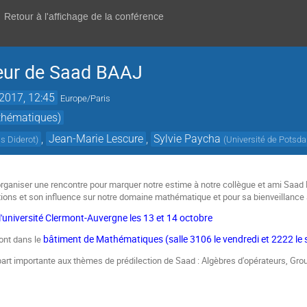
Retour à l'affichage de la conférence
neur de Saad BAAJ
 2017, 12:45
Europe/Paris
thématiques)
,
Jean-Marie Lescure
,
Sylvie Paycha
is Diderot
)
(
Université de Potsd
organiser une rencontre pour marquer notre estime à notre collègue et ami Saad B
tions et son influence sur notre domaine mathématique et pour sa bienveillance à
l'université Clermont-Auvergne les 13 et 14 octobre
bâtiment de Mathématiques (salle 3106 le vendredi et 2222 le
ont dans le
rt importante aux thèmes de prédilection de Saad : Algèbres d'opérateurs, Grou