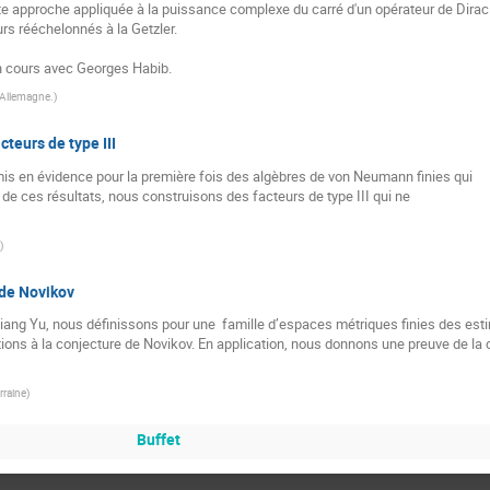
ette approche appliquée à la puissance complexe du carré d'un opérateur de Dirac r
rs rééchelonnés à la Getzler.

en cours avec Georges Habib.
 Allemagne.
)
teurs de type III
mis en évidence pour la première fois des algèbres de von Neumann finies qui

 de ces résultats, nous construisons des facteurs de type III qui ne

)
 de Novikov
iang Yu, nous définissons pour une  famille d’espaces métriques finies des estim
ons à la conjecture de Novikov. En application, nous donnons une preuve de la c
rraine
)
Buffet