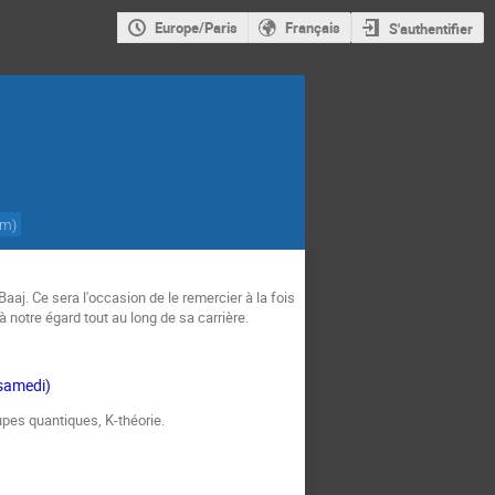
Europe/Paris
Français
S'authentifier
am
)
aaj. Ce sera l'occasion de le remercier à la fois
 notre égard tout au long de sa carrière.
 samedi)
pes quantiques, K-théorie.