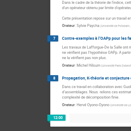
Dans le cadre de la théorie de l'indice, c
d'un opérateur obtenu par limite d'opérateu
Cette présentation repose sur un travail 
Orateur
:
Sylvie Paycha
(
Université de Potsdam,
Contre-exemples à l’OAPp pour les fac
7
Les travaux de Lafforgue-De la Salle ont 
ne vérifient pas l’hypothèse OAPp. A partir
ne la vérifient pas non plus.
Orateur
:
Michel Hilsum
(
Université Paris Diderot
Propagation, K-théorie et conjecture
8
Dans ce travail en collaboration avec Guol
d’assemblages. Nous  relions ces estimati
complexité de décomposition finie.
Orateur
:
Hervé Oyono-Oyono
(
Université de Lo
12:00