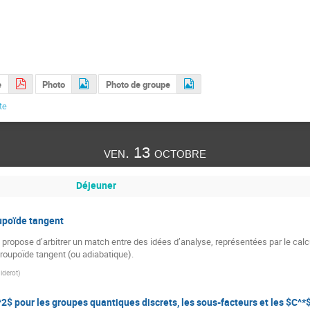
e
Photo
Photo de groupe
te
ven. 13 octobre
Déjeuner
oupoïde tangent
ropose d’arbitrer un match entre des idées d’analyse, représentées par le calcu
roupoïde tangent (ou adiabatique).
Diderot
)
$ pour les groupes quantiques discrets, les sous-facteurs et les $C^*$