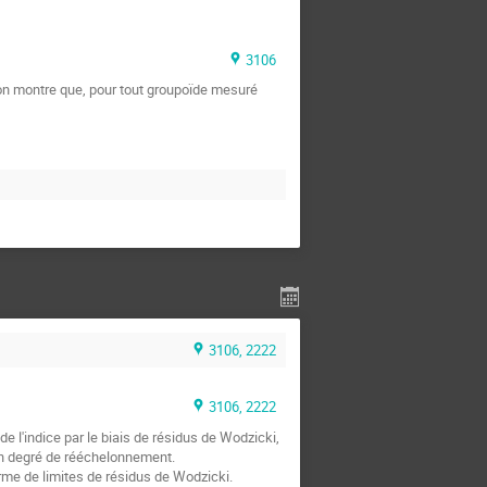
3106
on montre que, pour tout groupoïde mesuré 
3106, 2222
3106, 2222
e l'indice par le biais de résidus de Wodzicki, 
un degré de rééchelonnement.

rme de limites de résidus de Wodzicki.
