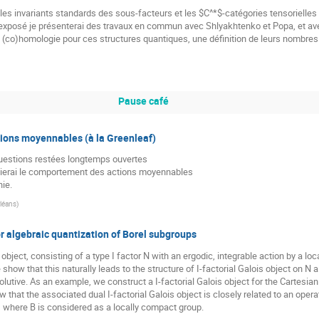
 les invariants standards des sous-facteurs et les $C^*$-catégories tensorielle
 exposé je présenterai des travaux en commun avec Shlyakhtenko et Popa, et av
 (co)homologie pour ces structures quantiques, une définition de leurs nombres d
Pause café
ions moyennables (à la Greenleaf)
questions restées longtemps ouvertes

dierai le comportement des actions moyennables

nie.
rléans
)
or algebraic quantization of Borel subgroups
 object, consisting of a type I factor N with an ergodic, integrable action by a l
 show that this naturally leads to the structure of I-factorial Galois object on N 
volutive. As an example, we construct a I-factorial Galois object for the Cartes
w that the associated dual I-factorial Galois object is closely related to an opera
, where B is considered as a locally compact group.