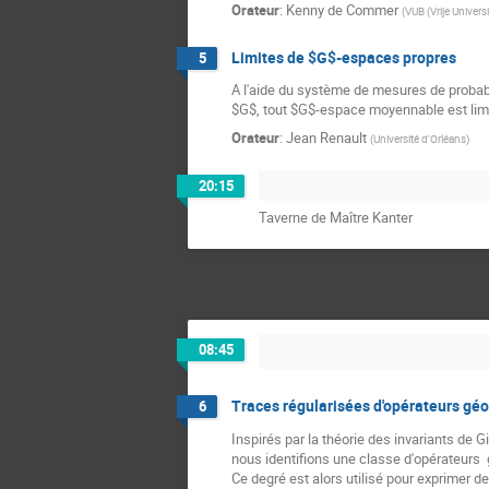
Orateur
:
Kenny de Commer
(
VUB (Vrije Universi
Limites de $G$-espaces propres
5
A l'aide du système de mesures de probabi
$G$, tout $G$-espace moyennable est limi
Orateur
:
Jean Renault
(
Université d'Orléans
)
20:15
Taverne de Maître Kanter
08:45
Traces régularisées d'opérateurs géo
6
Inspirés par la théorie des invariants de G
nous identifions une classe d'opérateurs 
Ce degré est alors utilisé pour exprimer d