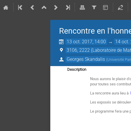
Rencontre en l'hon
13 oct. 2017, 14:00
→
14 oct.
3106, 2222 (Laboratoire de Ma
Georges Skandalis
(
Université Par
Description
Nous aurons le plaisir d'
pour toutes ses contribu
La rencontre aura lieu à
Les exposés se dérouler
Le programme fera une pa