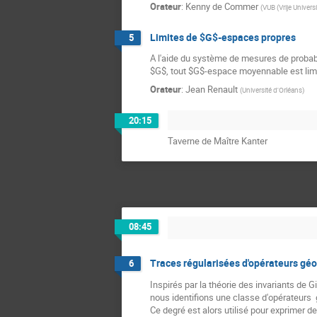
Orateur
:
Kenny de Commer
(
VUB (Vrije Universi
Limites de $G$-espaces propres
5
A l'aide du système de mesures de probabi
$G$, tout $G$-espace moyennable est limi
Orateur
:
Jean Renault
(
Université d'Orléans
)
20:15
Taverne de Maître Kanter
08:45
Traces régularisées d'opérateurs géo
6
Inspirés par la théorie des invariants de G
nous identifions une classe d'opérateurs 
Ce degré est alors utilisé pour exprimer d