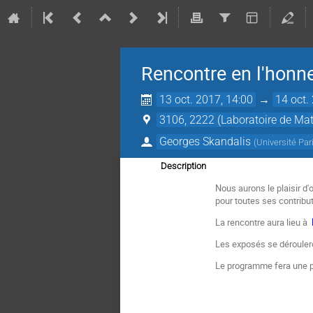
Rencontre en l'hon
13 oct. 2017, 14:00
→
14 oct.
3106, 2222 (Laboratoire de Ma
Georges Skandalis
(
Université Par
Description
Nous aurons le plaisir d'
pour toutes ses contribu
La rencontre aura lieu à
Les exposés se dérouler
Le programme fera une pa