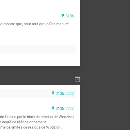
3106
on montre que, pour tout groupoïde mesuré 
3106, 2222
3106, 2222
e l'indice par le biais de résidus de Wodzicki, 
un degré de rééchelonnement.

rme de limites de résidus de Wodzicki.
