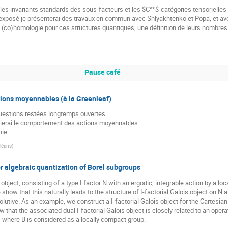
 les invariants standards des sous-facteurs et les $C^*$-catégories tensorielle
 exposé je présenterai des travaux en commun avec Shlyakhtenko et Popa, et av
 (co)homologie pour ces structures quantiques, une définition de leurs nombres d
Pause café
ions moyennables (à la Greenleaf)
questions restées longtemps ouvertes

dierai le comportement des actions moyennables

nie.
rléans
)
or algebraic quantization of Borel subgroups
 object, consisting of a type I factor N with an ergodic, integrable action by a l
 show that this naturally leads to the structure of I-factorial Galois object on N 
volutive. As an example, we construct a I-factorial Galois object for the Cartes
w that the associated dual I-factorial Galois object is closely related to an opera
, where B is considered as a locally compact group.