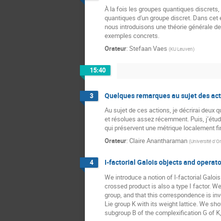
À la fois les groupes quantiques discrets,
quantiques d'un groupe discret. Dans cet
nous introduisons une théorie générale de
exemples concrets.
Orateur
:
Stefaan Vaes
(
KU Leuven
)
15:40
Quelques remarques au sujet des act
3
Au sujet de ces actions, je décrirai deux 
et résolues assez récemment. Puis, j’étu
qui préservent une métrique localement fi
Orateur
:
Claire Anantharaman
(
Université d'O
I-factorial Galois objects and operat
4
We introduce a notion of I-factorial Galois
crossed product is also a type I factor. We
group, and that this correspondence is in
Lie group K with its weight lattice. We sho
subgroup B of the complexification G of K