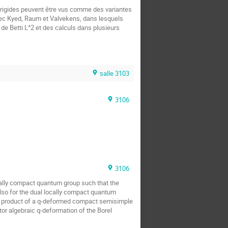
s rigides peuvent être vus comme des variantes 
ec Kyed, Raum et Valvekens, dans lesquels 
e Betti L^2 et des calculs dans plusieurs 
salle 3103
3106
3106
ocally compact quantum group such that the 
also for the dual locally compact quantum 
ian product of a q-deformed compact semisimple 
tor algebraic q-deformation of the Borel 