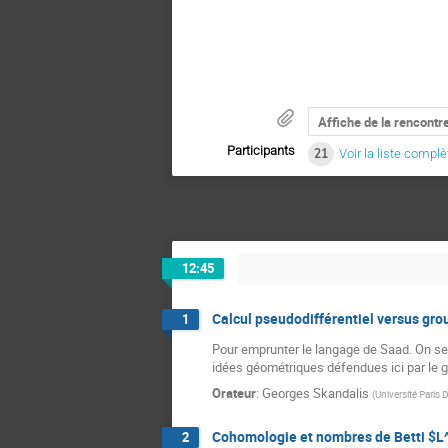
Affiche de la rencontr
Participants
21
Voir la liste complè
12:45
Calcul pseudodifférentiel versus gr
1
Pour emprunter le langage de Saad. On se p
idées géométriques défendues ici par le g
Orateur
:
Georges Skandalis
(
Université Paris 
Cohomologie et nombres de Betti $L^2
2