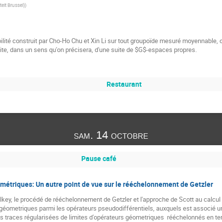
teit Brussel)
)
lité construit par Cho-Ho Chu et Xin Li sur tout groupoïde mesuré moyennable, 
te, dans un sens qu'on précisera, d'une suite de $G$-espaces propres.
Restaurant
sam. 14 octobre
Pause café
métriques: Un autre point de vue sur le rééchelonnement de Getzler
ilkey, le procédé de rééchelonnement de Getzler et l'approche de Scott au calcul d
 géometriques parmi les opérateurs pseudodifférentiels, auxquels est associé 
es traces régularisées de limites d'opérateurs géometriques  rééchelonnés en te