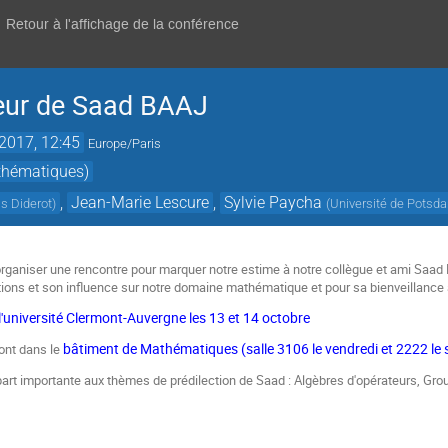
Retour à l'affichage de la conférence
neur de Saad BAAJ
 2017, 12:45
Europe/Paris
thématiques)
,
Jean-Marie Lescure
,
Sylvie Paycha
is Diderot
)
(
Université de Potsd
organiser une rencontre pour marquer notre estime à notre collègue et ami Saad B
tions et son influence sur notre domaine mathématique et pour sa bienveillance à
l'université Clermont-Auvergne les 13 et 14 octobre
bâtiment de Mathématiques (salle 3106 le vendredi et 2222 le
ont dans le
rt importante aux thèmes de prédilection de Saad : Algèbres d'opérateurs, Grou