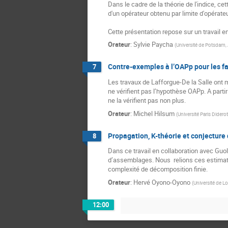
Dans le cadre de la théorie de l'indice, c
d'un opérateur obtenu par limite d'opérateu
Cette présentation repose sur un travail 
Orateur
:
Sylvie Paycha
(
Université de Potsdam,
Contre-exemples à l’OAPp pour les fac
7
Les travaux de Lafforgue-De la Salle ont 
ne vérifient pas l’hypothèse OAPp. A partir
ne la vérifient pas non plus.
Orateur
:
Michel Hilsum
(
Université Paris Diderot
Propagation, K-théorie et conjecture
8
Dans ce travail en collaboration avec Guol
d’assemblages. Nous  relions ces estimati
complexité de décomposition finie.
Orateur
:
Hervé Oyono-Oyono
(
Université de Lo
12:00