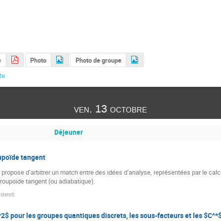
e
Photo
Photo de groupe
te
ven. 13 octobre
Déjeuner
oupoïde tangent
ropose d’arbitrer un match entre des idées d’analyse, représentées par le calcu
roupoïde tangent (ou adiabatique).
Diderot
)
$ pour les groupes quantiques discrets, les sous-facteurs et les $C^*$