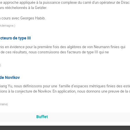
ette approche appliquée à la puissance complexe du carré d'un opérateur de Dirac r
rs rééchelonnés à la Getzler.

en cours avec Georges Habib.
 Allemagne.
)
teurs de type III
mis en évidence pour la première fois des algèbres de von Neumann finies qui

 de ces résultats, nous construisons des facteurs de type III qui ne

)
 de Novikov
iang Yu, nous définissons pour une  famille d’espaces métriques finies des estim
ons à la conjecture de Novikov. En application, nous donnons une preuve de la c
rraine
)
Buffet