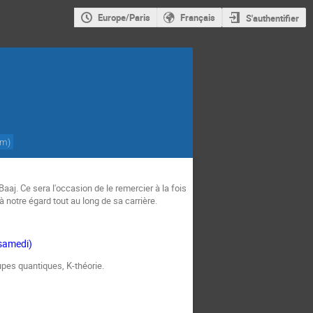
Europe/Paris
Français
S'authentifier
am
)
aaj. Ce sera l'occasion de le remercier à la fois
 notre égard tout au long de sa carrière.
 samedi)
pes quantiques, K-théorie.