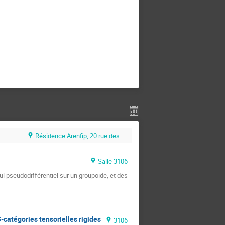
Résidence Arenfip, 20 rue des Gourlettes, Clermont-Ferrand
Salle 3106
l pseudodifférentiel sur un groupoïde, et des 
-catégories tensorielles rigides
3106