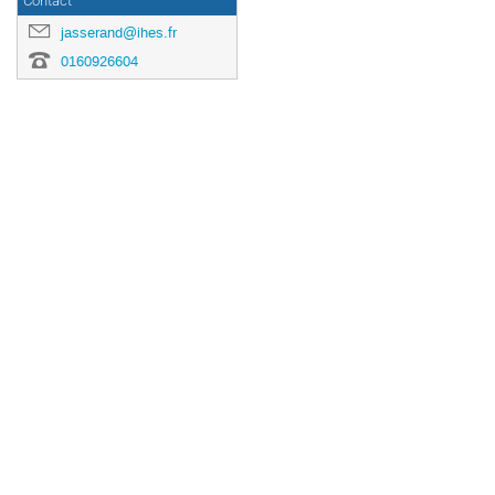
Contact
jasserand@ihes.fr
0160926604