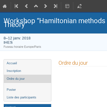
Workshop “Hamiltonian methods i
Theory”
8–12 janv. 2018
IHES
Fuseau horaire Europe/Paris
Menu
Ordre du jour
Accueil
de
l'événement
Inscription
Ordre du jour
Poster
Liste des participants