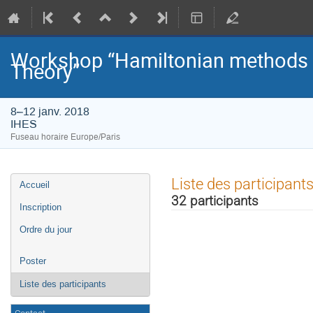
Workshop “Hamiltonian methods i
Theory”
8–12 janv. 2018
IHES
Fuseau horaire Europe/Paris
Menu
Liste des participant
Accueil
de
32 participants
l'événement
Inscription
Ordre du jour
Poster
Liste des participants