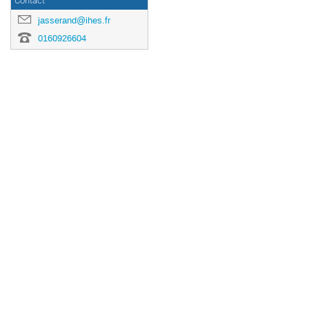
Contact
jasserand@ihes.fr
0160926604