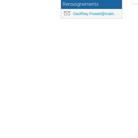
Renseignements
Geoffrey.Powell@math.cnrs.fr