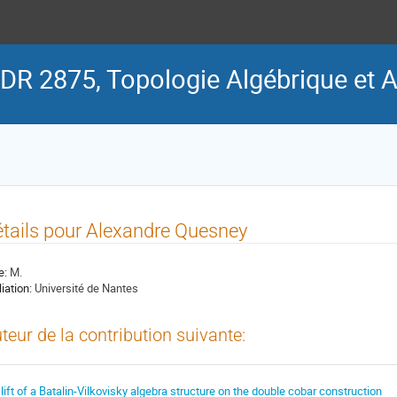
DR 2875, Topologie Algébrique et A
tails pour Alexandre Quesney
e:
M.
liation:
Université de Nantes
teur de la contribution suivante:
 lift of a Batalin-Vilkovisky algebra structure on the double cobar construction