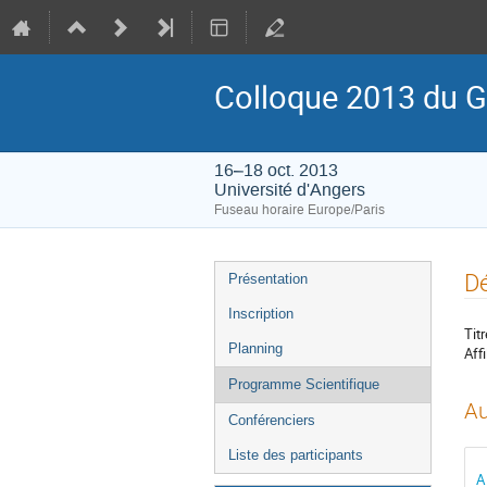
Colloque 2013 du G
16–18 oct. 2013
Université d'Angers
Fuseau horaire Europe/Paris
Menu
Dé
Présentation
de
Inscription
l'événement
Titr
Planning
Affi
Programme Scientifique
Au
Conférenciers
Liste des participants
A