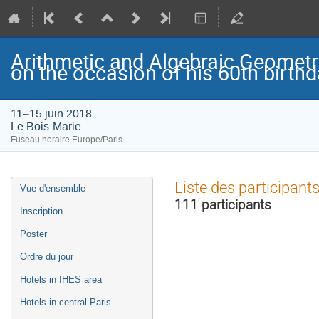
Arithmetic and Algebraic Geometr
on the occasion of his 60th birth
11–15 juin 2018
Le Bois-Marie
Fuseau horaire Europe/Paris
Menu
Liste des participant
Vue d'ensemble
de
111 participants
l'événement
Inscription
Poster
Ordre du jour
Hotels in IHES area
Hotels in central Paris