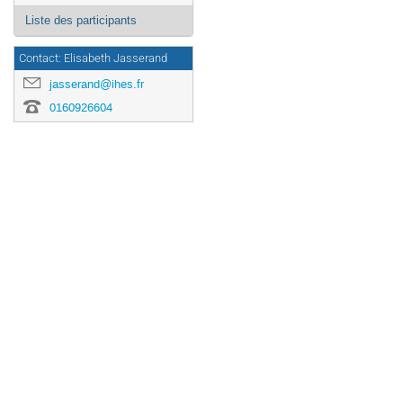
Liste des participants
Contact: Elisabeth Jasserand
jasserand@ihes.fr
0160926604