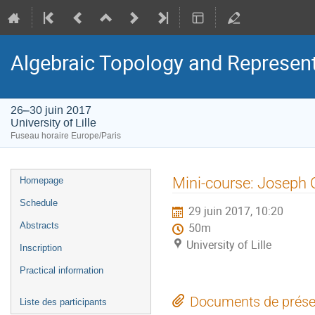
Algebraic Topology and Represen
26–30 juin 2017
University of Lille
Fuseau horaire Europe/Paris
Menu
Mini-course: Joseph
Homepage
de
Schedule
29 juin 2017, 10:20
l'événement
Abstracts
50m
University of Lille
Inscription
Practical information
Documents de prése
Liste des participants