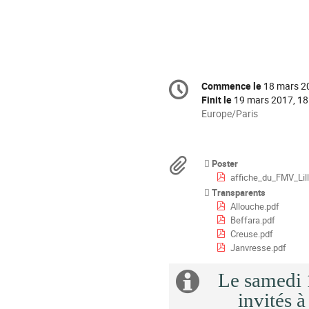
Information
Commence le
18 mars 2
Date/Heure
de
Finit le
19 mars 2017, 18
la
Toutes
Europe/Paris
les
conférence
horaires
sont
Documents
Poster
en
affiche_du_FMV_Lil
Europe/Paris
Transparents
Allouche.pdf
Beffara.pdf
Creuse.pdf
Janvresse.pdf
Le samedi 1
Information
invités à
supplémenta