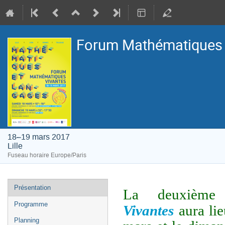
Forum Mathématiques V
18–19 mars 2017
Lille
Fuseau horaire Europe/Paris
Menu
Présentation
La deuxièm
de
Programme
Vivantes
aura li
l'événement
Planning