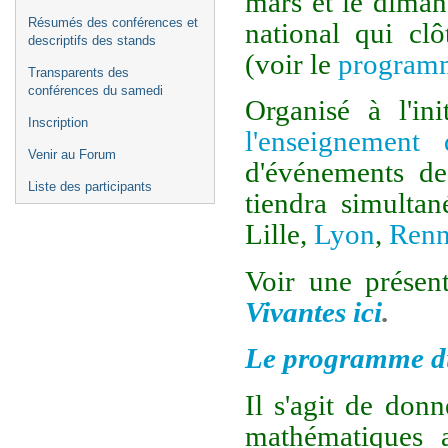
mars et le diman
Résumés des conférences et
national qui clô
descriptifs des stands
(voir le
programm
Transparents des
conférences du samedi
Organisé à l'in
Inscription
l'enseignement
Venir au Forum
d'événements de
Liste des participants
tiendra simultan
Lille,
Lyon
,
Renn
Voir une présen
Vivantes ici
.
Le programme du 
Il s'agit de don
mathématiques a