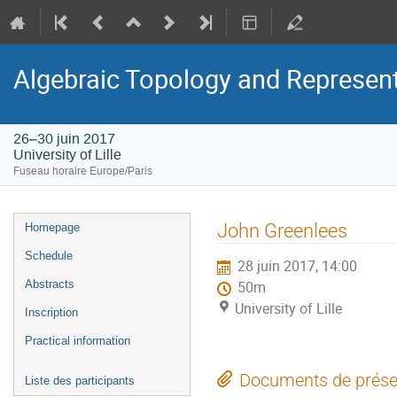
Algebraic Topology and Represen
26–30 juin 2017
University of Lille
Fuseau horaire Europe/Paris
Menu
John Greenlees
Homepage
de
Schedule
28 juin 2017, 14:00
l'événement
Abstracts
50m
University of Lille
Inscription
Practical information
Documents de prése
Liste des participants