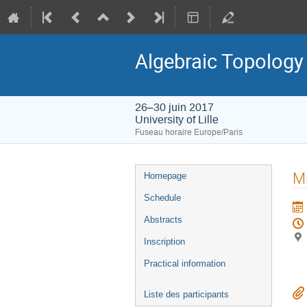
Algebraic Topology
26–30 juin 2017
University of Lille
Fuseau horaire Europe/Paris
Menu
Mi
Homepage
de
Schedule
l'événement
Abstracts
Inscription
Practical information
Liste des participants