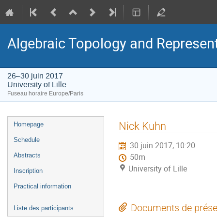
Algebraic Topology and Represen
26–30 juin 2017
University of Lille
Fuseau horaire Europe/Paris
Menu
Nick Kuhn
Homepage
de
Schedule
30 juin 2017, 10:20
l'événement
Abstracts
50m
University of Lille
Inscription
Practical information
Documents de prése
Liste des participants