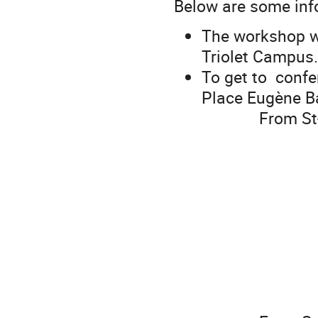
Below are some inf
The workshop wi
Triolet Campus
To get to confe
Place Eugène Ba
From St