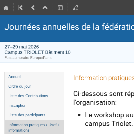
Journées annuelles de la fédérat
27–29 mai 2026
Campus TRIOLET Bâtiment 10
Fuseau horaire Europe/Paris
Menu
Information pratiques
Accueil
de
Ordre du jour
l'événement
Ci-dessous sont ré
Liste des Contributions
l'organisation:
Inscription
Le workshop aur
Liste des participants
campus Triolet. 
Information pratiques / Useful
informations