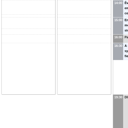
14:00
Év
en
c
15:00
En
mo
st
F
16:00
P
16:30
A 
s
fi
19:30
D