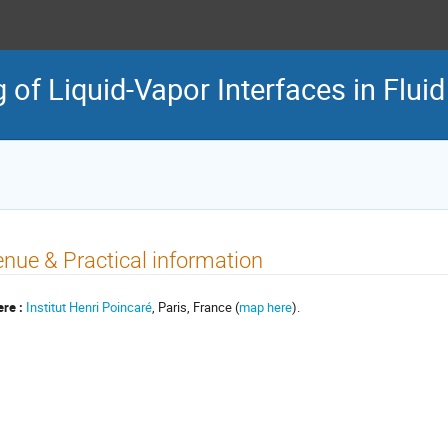
of Liquid-Vapor Interfaces in Flui
nue & Practical information
re :
Institut Henri Poincaré
, Paris, France (
map here
).