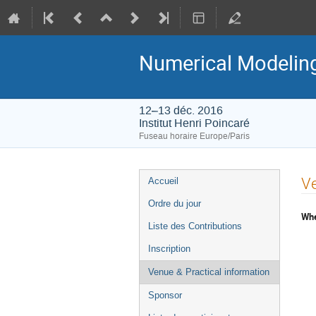
Numerical Modeling 
12–13 déc. 2016
Institut Henri Poincaré
Fuseau horaire Europe/Paris
Menu
Ve
Accueil
de
Ordre du jour
l'événement
Whe
Liste des Contributions
Inscription
Venue & Practical information
Sponsor