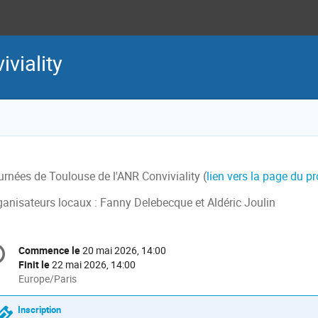
viality
urnées de Toulouse de l'ANR Conviviality (
lien vers la page du pr
ganisateurs locaux : Fanny Delebecque et Aldéric Joulin
formation
Commence le
20 mai 2026, 14:00
Date/Heure
e
Finit le
22 mai 2026, 14:00
Toutes
Europe/Paris
les
nférence
horaires
Inscription