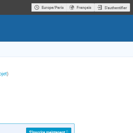
Europe/Paris
Français
S'authentifier
ojet
)
S'inscrire maintenant