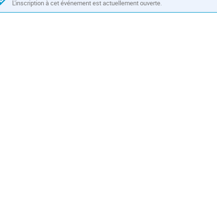
sont
L'inscription à cet événement est actuellement ouverte.
en
Europe/Paris