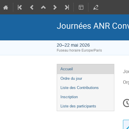
Journées ANR Convi
20–22 mai 2026
Fuseau horaire Europe/Paris
Menu
Accueil
Jo
de
Ordre du jour
l'événement
Or
Liste des Contributions
Inscription
In
d
Liste des participants
la
co