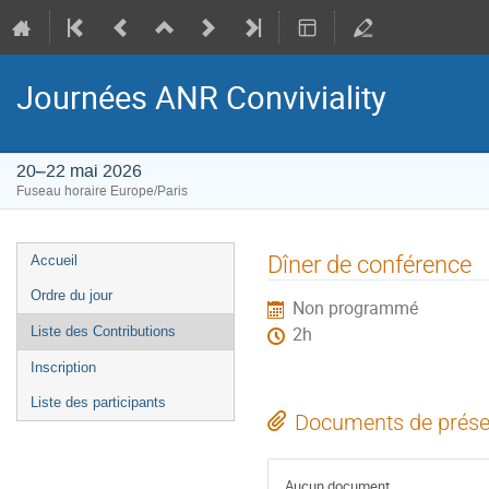
Journées ANR Conviviality
20–22 mai 2026
Fuseau horaire Europe/Paris
Menu
Dîner de conférence
Accueil
de
Ordre du jour
Non programmé
l'événement
Liste des Contributions
2h
Inscription
Liste des participants
Documents de prése
Aucun document.