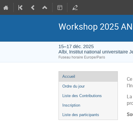
Workshop 2025 AN
15–17 déc. 2025
Albi, Institut national universitair
Fuseau horaire Europe/Paris
Menu
Accueil
Ce
de
l'I
Ordre du jour
l'événement
Liste des Contributions
La
pro
Inscription
So
Liste des participants