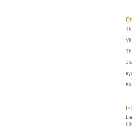
Or
Th
Vít
Thi
Jos
Iry
Kai
In
Li
bâ