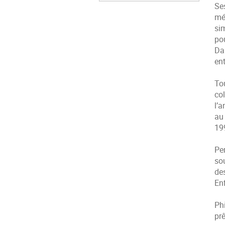
Se
mé
si
po
Da
ent
To
co
l’
au
19
Pe
so
de
Enf
Ph
prê