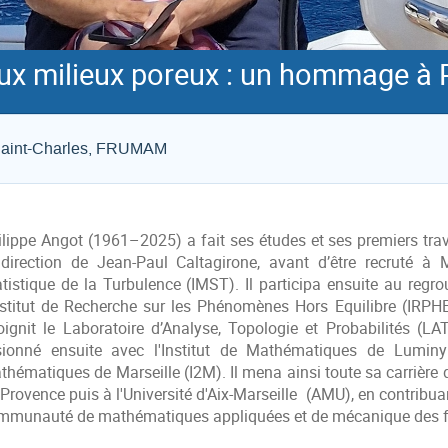
aux milieux poreux : un hommage à 
 Saint-Charles, FRUMAM
ilippe Angot (1961–2025) a fait ses études et ses premiers tr
 direction de Jean-Paul Caltagirone, avant d’être recruté à M
atistique de la Turbulence (IMST). Il participa ensuite au reg
Institut de Recherche sur les Phénomènes Hors Equilibre (IRPH
joignit le Laboratoire d’Analyse, Topologie et Probabilités (LA
sionné ensuite avec l'Institut de Mathématiques de Luminy
hématiques de Marseille (I2M). Il mena ainsi toute sa carrière d
 Provence puis à l'Université d'Aix-Marseille (AMU), en contrib
mmunauté de mathématiques appliquées et de mécanique des f