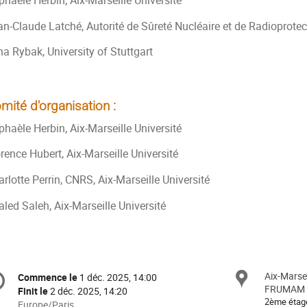
haèle Herbin, Aix-Marseille Université
an-Claude Latché, Autorité de Sûreté Nucléaire et de Radioprotec
na Rybak, University of Stuttgart
mité d'organisation :
haèle Herbin, Aix-Marseille Université
rence Hubert, Aix-Marseille Université
rlotte Perrin, CNRS, Aix-Marseille Université
led Saleh, Aix-Marseille Université
formation
Aix-Marsei
Site
Commence le
1 déc. 2025, 14:00
Date/Heure
e
FRUMAM
Finit le
2 déc. 2025, 14:20
2ème étag
Toutes
Europe/Paris