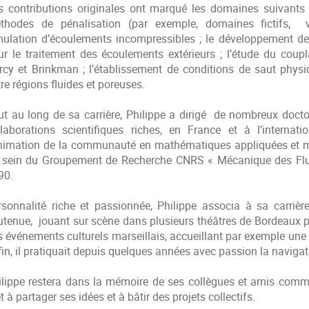
s contributions originales ont marqué les domaines suivants 
thodes de pénalisation (par exemple, domaines fictifs, ve
mulation d’écoulements incompressibles ; le développement de 
ur le traitement des écoulements extérieurs ; l’étude du coup
rcy et Brinkman ; l’établissement de conditions de saut physi
re régions fluides et poreuses.
ut au long de sa carrière, Philippe a dirigé de nombreux docto
llaborations scientifiques riches, en France et à l’internat
animation de la communauté en mathématiques appliquées et méc
 sein du Groupement de Recherche CNRS « Mécanique des Flu
90.
rsonnalité riche et passionnée, Philippe associa à sa carrière 
utenue, jouant sur scène dans plusieurs théâtres de Bordeaux pui
s événements culturels marseillais, accueillant par exemple une
in, il pratiquait depuis quelques années avec passion la navigati
ilippe restera dans la mémoire de ses collègues et amis comm
t à partager ses idées et à bâtir des projets collectifs.