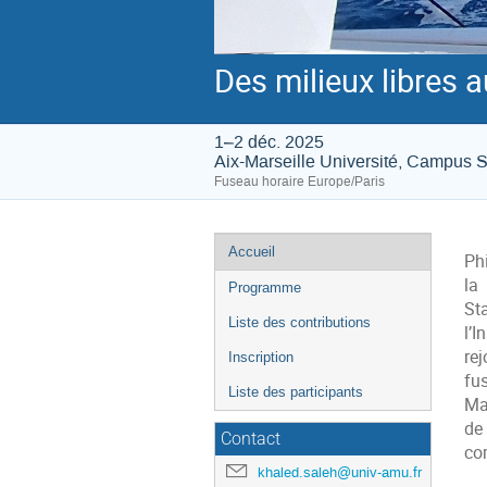
Des milieux libres 
1–2 déc. 2025
Aix-Marseille Université, Campus
Fuseau horaire Europe/Paris
Menu
Accueil
Ph
de
la
Programme
l'événement
St
Liste des contributions
l’
re
Inscription
fu
Liste des participants
Mat
de
Contact
co
khaled.saleh@univ-amu.fr