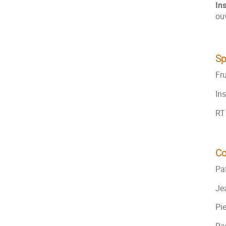
Ins
ou
Sp
Fr
In
RT
Co
Pa
Je
Pi