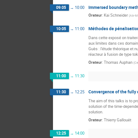
Immersed boundary method
09:05
→
10:00
Orateur
:
Kai Schneider
(
Aix-Ma
Méthodes de pénalisatio
10:05
→
11:00
Dans cette exposé on traiter
aux limites dans ces domaine
Guès : l'étude théorique et 
réacteur à fusion de type t
Orateur
:
Thomas Auphan
(
Ce
11:00
→
11:30
Convergence of the fully
11:30
→
12:25
The aim of this talks is to p
solution of the time-depend
solution.
Orateur
:
Thierry Gallouët
12:25
→
14:00