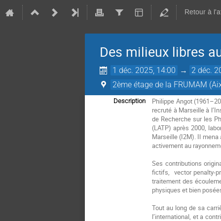
Retour à l'
Des milieux libres 
1 déc. 2025, 14:00
→
2 déc. 2
2ème étage de la FRUMAM (Aix
Philippe Angot (1961–202
Description
recruté à Marseille à l’I
de Recherche sur les Phé
(LATP) après 2000, labor
Marseille (I2M). Il mena 
activement au rayonnem
Ses contributions origi
fictifs, vector penalty-
traitement des écouleme
physiques et bien posées
Tout au long de sa carri
l’international, et a co