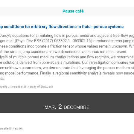
Pause café
p conditions for arbitrary flow directions in fluid--porous systems
arcy's equations for simulating flow in porous media and adjacent free-flow reg
got et al. [Phys. Rev. E 95 (2017) 063302-1–063302-16] introduced stress jump 
 These conditions incorporate a friction tensor whose values remain unknown. Wh
 of the stress jump conditions in two-dimensional scenarios remains absent.
sis of multiple porous medium configurations and flow regimes, we determine
 solutions derived from pore-scale simulations. Our investigation compares var
ree unknown parameters, we demonstrate that leveraging the porous-medium str
 model performance. Finally, a regional sensitivity analysis reveals how suscept
ts.
seille université et University of Stuttgart
)
mar. 2 décembre
rseille Université
)