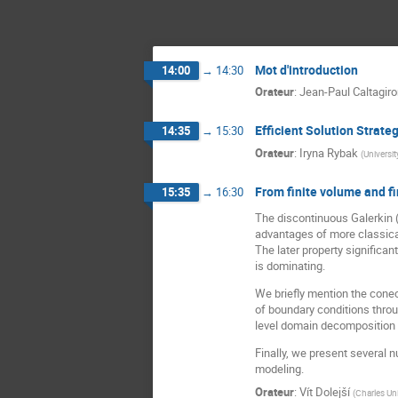
Mot d'introduction
14:00
→
14:30
Orateur
:
Jean-Paul Caltagir
Efficient Solution Strat
14:35
→
15:30
Orateur
:
Iryna Rybak
(
Universit
From finite volume and fi
15:35
→
16:30
The discontinuous Galerkin (
advantages of more classical
The later property significa
is dominating.
We briefly mention the conec
of boundary conditions thro
level domain decomposition 
Finally, we present several
modeling.
Orateur
:
Vít Dolejší
(
Charles Uni