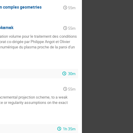
in complex geometries
55m
tokamak
55m
ation volume pour le traitement des conditions
at co-dirigée par Philippe Angot et Olivier
 numérique du plasma proche de la paroi d'un
30m
55m
e incremental projection scheme, to a weak
e or regularity assumptions on the exact
1h 35m