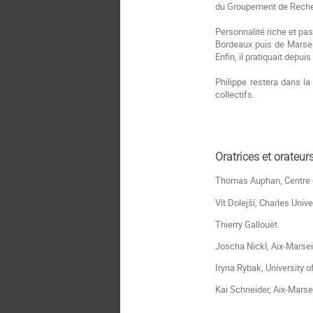
du Groupement de Reche
Personnalité riche et pas
Bordeaux puis de Marseil
Enfin, il pratiquait depu
Philippe restera dans l
collectifs.
Oratrices et orateurs
Thomas Auphan, Centre d
Vít Dolejší, Charles Unive
Thierry Gallouët
Joscha Nickl, Aix-Marseil
Iryna Rybak, University o
Kai Schneider, Aix-Marsei