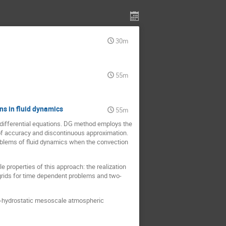
30m
55m
ns in fluid dynamics
55m
 differential equations. DG method employs the
r of accuracy and discontinuous approximation.
problems of fluid dynamics when the convection
 properties of this approach: the realization
grids for time dependent problems and two-
on-hydrostatic mesoscale atmospheric