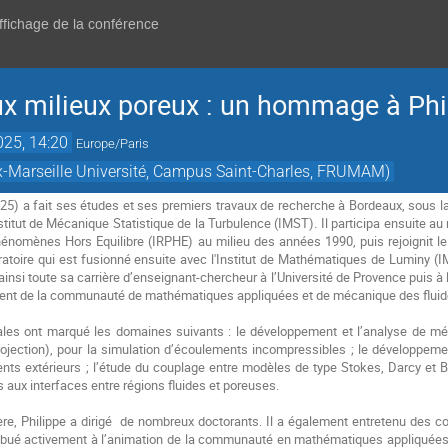
affichage de la conférence
aux milieux poreux : un hommage à Phi
025, 14:20
Europe/Paris
-Marseille Université, Campus Saint-Charles, FRUMAM)
5) a fait ses études et ses premiers travaux de recherche à Bordeaux, sous la 
nstitut de Mécanique Statistique de la Turbulence (IMST). Il participa ensuite au
nomènes Hors Equilibre (IRPHE) au milieu des années 1990, puis rejoignit le L
atoire qui est fusionné ensuite avec l'Institut de Mathématiques de Luminy (I
ainsi toute sa carrière d’enseignant-chercheur à l’Université de Provence puis à 
ent de la communauté de mathématiques appliquées et de mécanique des flui
nales ont marqué les domaines suivants : le développement et l’analyse de m
projection), pour la simulation d’écoulements incompressibles ; le développeme
nts extérieurs ; l’étude du couplage entre modèles de type Stokes, Darcy et B
 aux interfaces entre régions fluides et poreuses.
ère, Philippe a dirigé de nombreux doctorants. Il a également entretenu des col
ntribué activement à l’animation de la communauté en mathématiques appliquées 