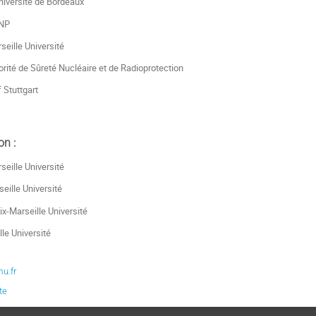
niversité de Bordeaux
INP
seille Université
rité de Sûreté Nucléaire et de Radioprotection
f Stuttgart
on :
seille Université
eille Université
ix-Marseille Université
le Université
u.fr
te