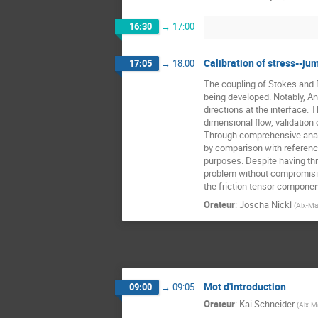
16:30
→
17:00
Calibration of stress--jum
17:05
→
18:00
The coupling of Stokes and D
being developed. Notably, An
directions at the interface.
dimensional flow, validation
Through comprehensive analy
by comparison with reference
purposes. Despite having th
problem without compromising
the friction tensor componen
Orateur
:
Joscha Nickl
(
Aix-Mar
Mot d'introduction
09:00
→
09:05
Orateur
:
Kai Schneider
(
Aix-Ma