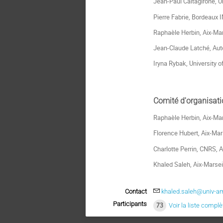
Jean-Paul Caltagirone, U
Pierre Fabrie, Bordeaux 
Raphaèle Herbin, Aix-Mar
Jean-Claude Latché, Auto
Iryna Rybak, University o
Comité d'organisati
Raphaèle Herbin, Aix-Mar
Florence Hubert, Aix-Mars
Charlotte Perrin, CNRS, A
Khaled Saleh, Aix-Marseil
Contact
khaled.saleh@univ-am
Participants
73
Voir la liste complè