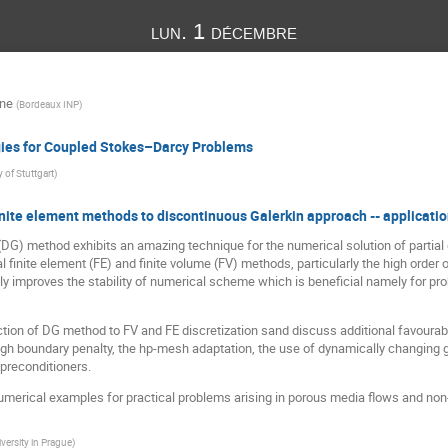
lun. 1 décembre
one
(
Bordeaux INP
)
egies for Coupled Stokes–Darcy Problems
y of Stuttgart
)
nite element methods to discontinuous Galerkin approach -- applicatio
DG) method exhibits an amazing technique for the numerical solution of partial
 finite element (FE) and finite volume (FV) methods, particularly the high orde
ntly improves the stability of numerical scheme which is beneficial namely for 
tion of DG method to FV and FE discretization sand discuss additional favourable
ugh boundary penalty, the hp-mesh adaptation, the use of dynamically changing 
preconditioners.
 numerical examples for practical problems arising in porous media flows and n
versity in Prague
)