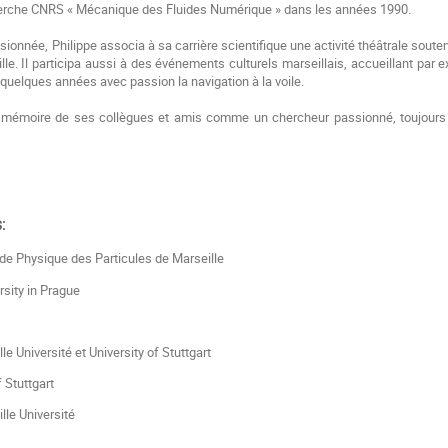
rche CNRS « Mécanique des Fluides Numérique » dans les années 1990.
sionnée, Philippe associa à sa carrière scientifique une activité théâtrale sout
le. Il participa aussi à des événements culturels marseillais, accueillant pa
is quelques années avec passion la navigation à la voile.
a mémoire de ses collègues et amis comme un chercheur passionné, toujours pr
:
e Physique des Particules de Marseille
rsity in Prague
le Université et University of Stuttgart
f Stuttgart
lle Université