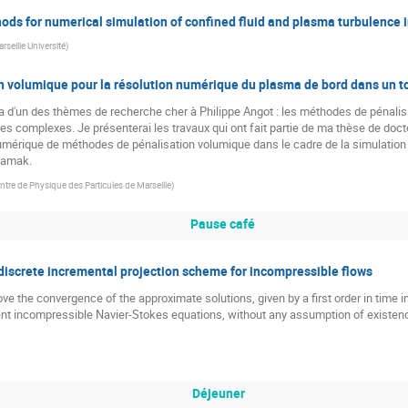
s for numerical simulation of confined fluid and plasma turbulence 
rseille Université
)
n volumique pour la résolution numérique du plasma de bord dans un 
a d'un des thèmes de recherche cher à Philippe Angot : les méthodes de pénalis
s complexes. Je présenterai les travaux qui ont fait partie de ma thèse de doctor
numérique de méthodes de pénalisation volumique dans le cadre de la simulation
okamak.
ntre de Physique des Particules de Marseille
)
Pause café
 discrete incremental projection scheme for incompressible flows
rove the convergence of the approximate solutions, given by a first order in tim
ent incompressible Navier-Stokes equations, without any assumption of existenc
Déjeuner