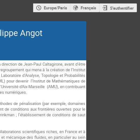
Europe/Paris
Français
S'authentifier
lippe Angot
direction de Jean-Paul Caltagirone, avant d’être
 regroupement qui mena à la création de l’Institut
aboratoire d’Analyse, Topologie et Probabilités
ML) pour devenir l’Institut de Mathématiques de
l'Université d'Aix-Marseille (AMU), en contribuant
des numériques.
éthodes de pénalisation (par exemple, domaines
nt de conditions aux frontières ouvertes pour le
rinkman ; l’établissement de conditions de saut
laborations scientifiques riches, en France et à
et mécanique des fluides, en particulier au sein