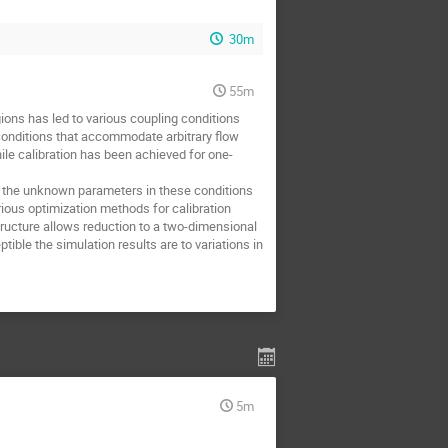
30m
55m
ions has led to various coupling conditions
conditions that accommodate arbitrary flow
ile calibration has been achieved for one-
 the unknown parameters in these conditions
ious optimization methods for calibration
ucture allows reduction to a two-dimensional
ible the simulation results are to variations in
5m