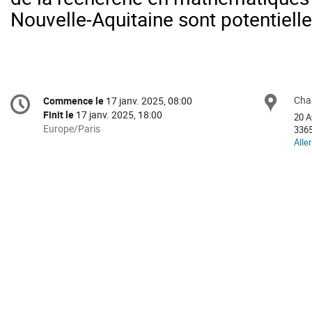
Nouvelle-Aquitaine sont potentiel
Information
Cha
Sit
Commence le
17 janv. 2025, 08:00
Date/Heure
de
Finit le
17 janv. 2025, 18:00
20 A
la
Toutes
Europe/Paris
3365
les
Aller
conférence
horaires
sont
en
Europe/Paris