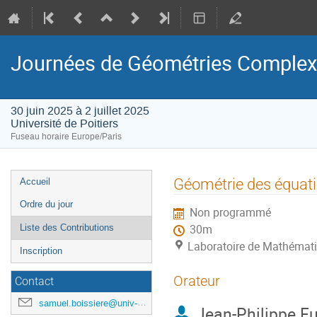
Journées de Géométries Complexe
30 juin 2025 à 2 juillet 2025
Université de Poitiers
Fuseau horaire Europe/Paris
Menu
Géométrie des équat
Accueil
de
Ordre du jour
Non programmé
l'événement
Liste des Contributions
30m
Laboratoire de Mathématiq
Inscription
Orateur
Contact
samuel.boissiere@univ-poitiers.fr
Jean-Philippe Fu