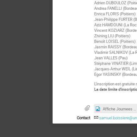
Adrien DUBOULOZ (Poiti
Andrea FANELLI (Bordea
Enrica FLORIS (Poitiers)
Jean-Philippe FURTER (
Aziz HAMDOUNI (La Roch
Vincent KOZIARZ (Borde
Zhining LIU (Poitiers)
Benoît LOISEL (Poitiers)
Jasmin RAISSY (Bordea
Vladimir SALNIKOV (La R
Jean VALLES (Pau)
Stéphane VINATIER (Li
Jacques-Arthur WEIL (L
Egor YASINSKY (Bordea
L'inscription est gratuite
La date limite d'inscripti
Affiche Journees Geometries Complexes Federation Margaux 2025.jpg
Contact
samuel.boissiere@univ