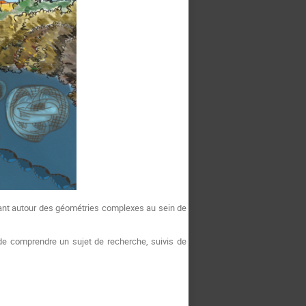
ant autour des géométries complexes au sein de
de comprendre un sujet de recherche, suivis de