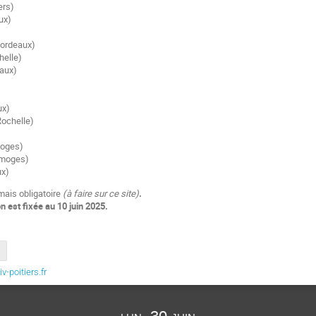
ers)
ux)
Bordeaux)
elle)
aux)
ux)
ochelle)
moges)
imoges)
ux)
 mais obligatoire
(à faire sur ce site)
.
on est fixée au 10 juin 2025.
-poitiers.fr