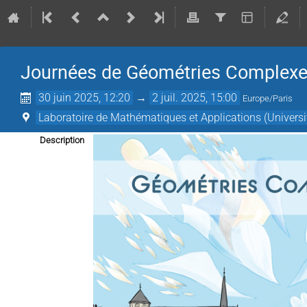
Journées de Géométries Complexes
30 juin 2025, 12:20
→
2 juil. 2025, 15:00
Europe/Paris
Laboratoire de Mathématiques et Applications (Universit
Description