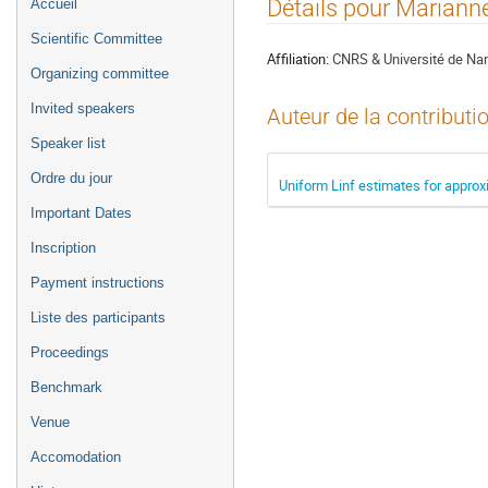
Menu
Détails pour Marian
Accueil
de
Scientific Committee
l'événement
Affiliation:
CNRS & Université de Nan
Organizing committee
Invited speakers
Auteur de la contributi
Speaker list
Ordre du jour
Uniform Linf estimates for approxi
Important Dates
Inscription
Payment instructions
Liste des participants
Proceedings
Benchmark
Venue
Accomodation