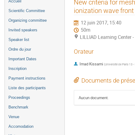
Menu
New criteria for mesh
Accueil
de
ionization wave front
Scientific Committee
l'événement
Organizing committee
12 juin 2017, 15:40
50m
Invited speakers
LILLIAD Learning Center - 
Speaker list
Ordre du jour
Orateur
Important Dates
Imad Kissami
(
Université de Paris 13 -
Inscription
Payment instructions
Documents de prése
Liste des participants
Aucun document.
Proceedings
Benchmark
Venue
Accomodation