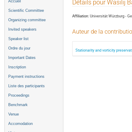
Menu
Détails pour Wasilij
Accueil
de
Scientific Committee
l'événement
Affiliation:
Universität Würzburg - G
Organizing committee
Invited speakers
Auteur de la contributi
Speaker list
Ordre du jour
Stationarity and vorticity preserva
Important Dates
Inscription
Payment instructions
Liste des participants
Proceedings
Benchmark
Venue
Accomodation