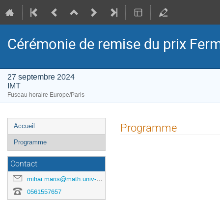
Cérémonie de remise du prix Fer
27 septembre 2024
IMT
Fuseau horaire Europe/Paris
Menu
Programme
Accueil
de
Programme
l'événement
Contact
mihai.maris@math.univ-toulouse.fr
0561557657