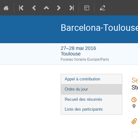
Barcelona-Toulouse
27–28 mai 2016
Toulouse
Fuseau horaire Europe/Paris
Menu
S
Appel à contribution
de
St
Ordre du jour
l'événement
Recueil des résumés
Liste des participants