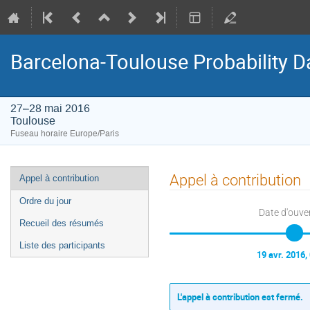
Barcelona-Toulouse Probability D
27–28 mai 2016
Toulouse
Fuseau horaire Europe/Paris
Menu
Appel à contribution
Appel à contribution
de
Ordre du jour
l'événement
Date d'ouve
Recueil des résumés
Liste des participants
19 avr. 2016,
L'appel à contribution est fermé.