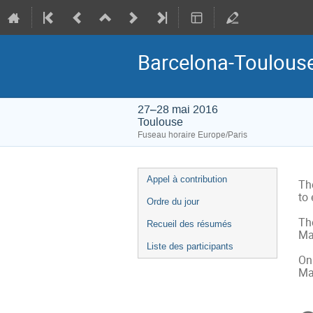
Barcelona-Toulouse
27–28 mai 2016
Toulouse
Fuseau horaire Europe/Paris
Menu
Appel à contribution
Th
de
to 
Ordre du jour
l'événement
The
Recueil des résumés
Ma
Liste des participants
On 
Ma
In