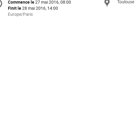
Toulouse
Site
Commence le
27 mai 2016, 08:00
Date/Heure
e
Finit le
28 mai 2016, 14:00
Toutes
Europe/Paris
les
nférence
horaires
sont
en
Europe/Paris