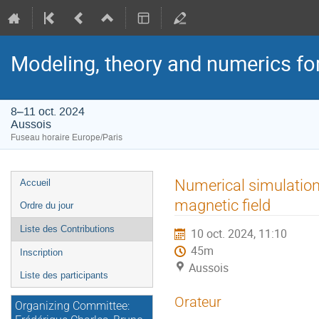
Modeling, theory and numerics fo
8–11 oct. 2024
Aussois
Fuseau horaire Europe/Paris
Menu
Numerical simulation
Accueil
de
magnetic field
Ordre du jour
l'événement
Liste des Contributions
10 oct. 2024, 11:10
45m
Inscription
Aussois
Liste des participants
Orateur
Organizing Committee: