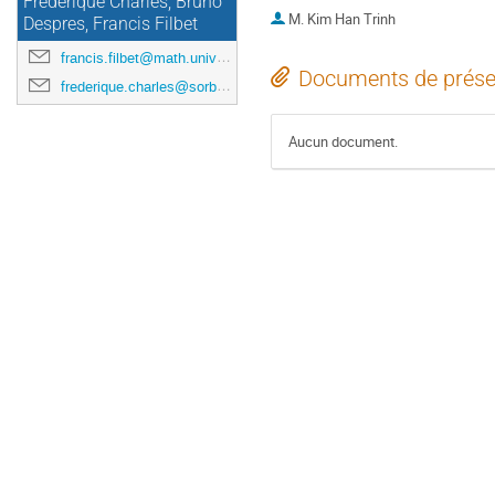
Frédérique Charles, Bruno
M.
Kim Han Trinh
Despres, Francis Filbet
francis.filbet@math.univ-toulouse.fr
Documents de prése
frederique.charles@sorbonne-universite.fr
Aucun document.