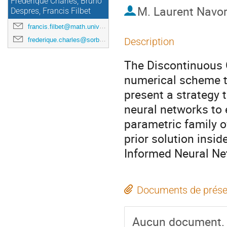
Frédérique Charles, Bruno
M.
Laurent Navor
Despres, Francis Filbet
francis.filbet@math.univ-toulouse.fr
frederique.charles@sorbonne-universite.fr
Description
The Discontinuous 
numerical scheme to
present a strategy 
neural networks to
parametric family o
prior solution insi
Informed Neural Ne
Documents de prése
Aucun document.