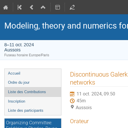
Modeling, theory and numerics fo
8–11 oct. 2024
Aussois
Fuseau horaire Europe/Paris
Menu
Discontinuous Galerk
Accueil
de
networks
Ordre du jour
l'événement
Liste des Contributions
11 oct. 2024, 09:50
45m
Inscription
Aussois
Liste des participants
Orateur
Organizing Committee: