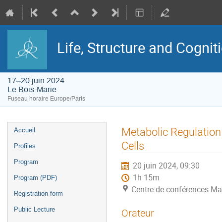
Life, Structure and Cognit
17–20 juin 2024
Le Bois-Marie
Fuseau horaire Europe/Paris
Menu
Metabolic Regulatio
Accueil
de
l'événement
Cells
Profiles
Program
20 juin 2024, 09:30
1h 15m
Program (PDF)
Centre de conférences Ma
Registration form
Public Lecture
Orateur