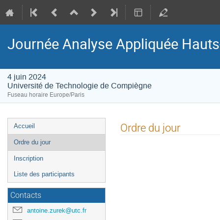
Journée Analyse Appliquée Hauts
4 juin 2024
Université de Technologie de Compiègne
Fuseau horaire Europe/Paris
Menu
Ordre du jour
Accueil
de
Ordre du jour
l'événement
Inscription
Liste des participants
Contacts
antoine.zurek@utc.fr