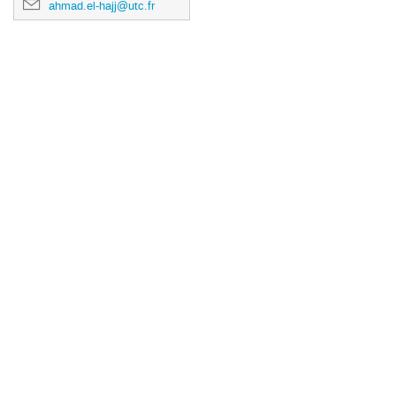
ahmad.el-hajj@utc.fr