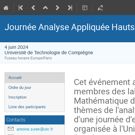
Journée Analyse Appliquée Hauts
4 juin 2024
Université de Technologie de Compiègne
Fuseau horaire Europe/Paris
Menu
Accueil
Cet événement a 
de
membres des lab
Ordre du jour
l'événement
Mathématique des
Inscription
thèmes de l'ana
Liste des participants
d'une journée d'
Contacts
organisée à l'U
antoine.zurek@utc.fr