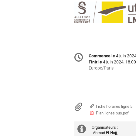
Information
Commence le
4 juin 202
Date/Heure
de
Finit le
4 juin 2024, 18:00
la
Toutes
Europe/Paris
les
conférence
horaires
sont
en
Europe/Paris
Documents
Fiche horaires ligne 5
Plan lignes bus.pdf
Organisateurs :
Information
-Ahmad El-Hajj,