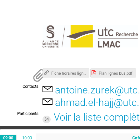
Fiche horaires ligne 5
Plan lignes bus.pdf
Contacts
antoine.zurek@utc.
ahmad.el-hajj@utc.
Participants
Voir la liste complè
34
Caf
09:00
→
10:00