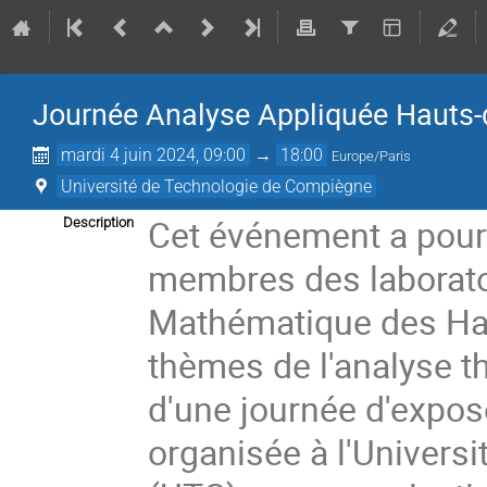
Journée Analyse Appliquée Hauts-
mardi 4 juin 2024, 09:00
→
18:00
Europe/Paris
Université de Technologie de Compiègne
Cet événement a pour 
Description
membres des laborato
Mathématique des Haut
thèmes de l'analyse t
d'une journée d'exposé
organisée à l'Univers