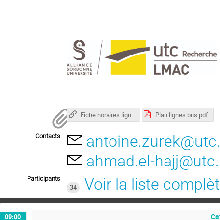
Fiche horaires ligne 5
Plan lignes bus.pdf
Contacts
antoine.zurek@utc.
ahmad.el-hajj@utc.
Participants
Voir la liste complè
34
Caf
09:00