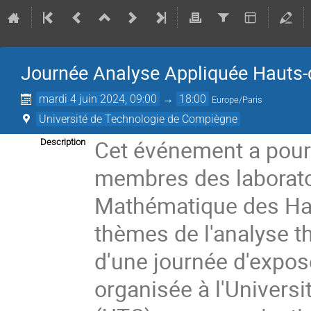
Journée Analyse Appliquée Hauts-
mardi 4 juin 2024, 09:00
→
18:00
Europe/Paris
Université de Technologie de Compiègne
Cet événement a pour 
Description
membres des laborato
Mathématique des Haut
thèmes de l'analyse t
d'une journée d'exposé
organisée à l'Univers